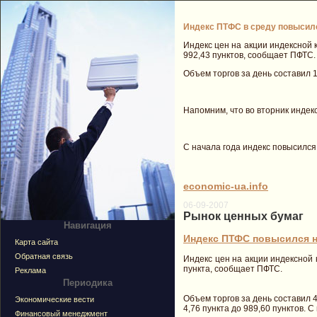
Индекс ПТФС в среду повысился
Индекс цен на акции индексной 
992,43 пунктов, сообщает ПФТС.
Объем торгов за день составил 151
Напомним, что во вторник индекс
С начала года индекс повысился 
economic-ua.info
06-09-2007
Рынок ценных бумаг
Навигация
Индекс ПТФС повысился на 
Карта сайта
Обратная связь
Индекс цен на акции индексной 
пункта, сообщает ПФТС.
Реклама
Периодика
Объем торгов за день составил 47
Экономические вести
4,76 пункта до 989,60 пунктов. С
Финансовый менеджмент