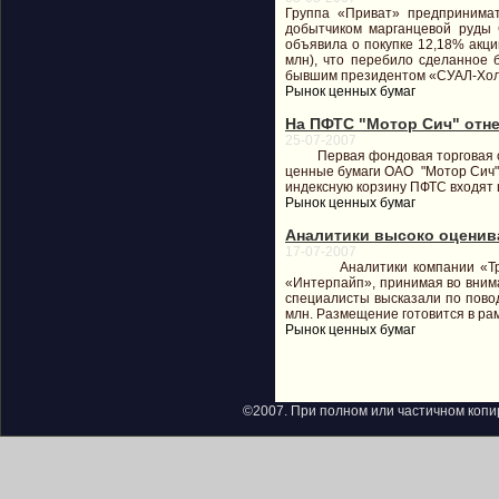
Группа «Приват» предпринимат
добытчиком марганцевой руды C
объявила о покупке 12,18% акци
млн), что перебило сделанное 
бывшим президентом «СУАЛ-Холд
Рынок ценных бумаг
На ПФТС "Мотор Сич" отн
25-07-2007
Первая фондовая торговая сист
ценные бумаги ОАО "Мотор Сич
индексную корзину ПФТС входят ц
Рынок ценных бумаг
Аналитики высоко оценив
17-07-2007
Аналитики компании «Тройка 
«Интерпайп», принимая во вним
специалисты высказали по пово
млн. Размещение готовится в рам
Рынок ценных бумаг
©2007. При полном или частичном копи