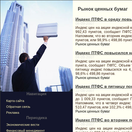
Рынок ценных бумаг
Индекс ПТФС в среду повыс
06-09-2007
Индекс цен на акции индексной 
992,43 пунктов, сообщает ПФТС.
Напомним, что во вторник индекс
пунктов, или 98,9% с 498,86 пункт
Рынок ценных бумаг
Индекс ПТФС повысился на 
04-09-2007
Индекс цен на акции индексной 
пункта, сообщает ПФТС. Объем то
пятницу индекс повысился на 4,
98,6% с 498,86 пунктов.
Рынок ценных бумаг
Индекс ПТФС в пятницу пони
22-08-2007
Навигация
Индекс цен на акции индексной 
до 1 009,33 пунктов, сообщает П
Карта сайта
Напомним, что в четверг индекс
Обратная связь
510,47 пунктов, или 102,3% с 498
Рынок ценных бумаг
Реклама
Периодика
Индекс ПТФС во вторник по
22-08-2007
Экономические вести
Индекс цен на акции индексной
Финансовый менеджмент