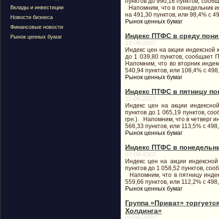
пунктов до 990,16 пунктов, сообща
Вклады и инвестиции
Напомним, что в понедельник ин
на 491,30 пунктов, или 98,4% с 49
Новости бизнеса
Рынок ценных бумаг
Финансовые новости
Индекс ПТФС в среду пониз
Рынок ценных бумаг
18-08-2007
Индекс цен на акции индексной 
до 1 039,80 пунктов, сообщает П
Напомним, что во вторник индек
540,94 пунктов, или 108,4% с 498
Рынок ценных бумаг
Индекс ПТФС в пятницу пон
11-08-2007
Индекс цен на акции индексно
пунктов до 1 065,19 пунктов, соо
грн.). Напомним, что в четверг и
566,33 пунктов, или 113,5% с 498,
Рынок ценных бумаг
Индекс ПТФС в понедельник
07-08-2007
Индекс цен на акции индексной
пунктов до 1 058,52 пунктов, сооб
Напомним, что в пятницу индекс
559,66 пунктов, или 112,2% с 498,
Рынок ценных бумаг
Группа «Приват» торгуется
Холдинга»
03-08-2007